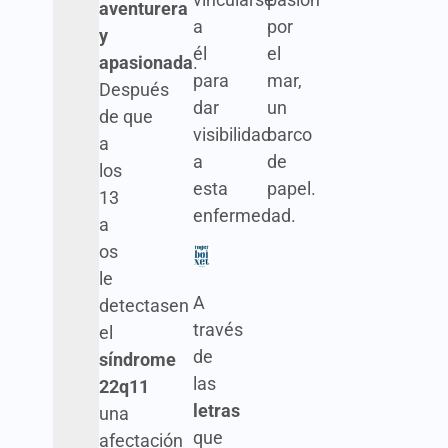
aventurera
a
por
y
él
el
apasionada
.
para
mar,
Después
dar
un
de que
visibilidad
barco
a
a
de
los
esta
papel.
13
enfermedad.
a
os
le
A
detectasen
través
el
de
síndrome
las
22q11
letras
una
que
afectación