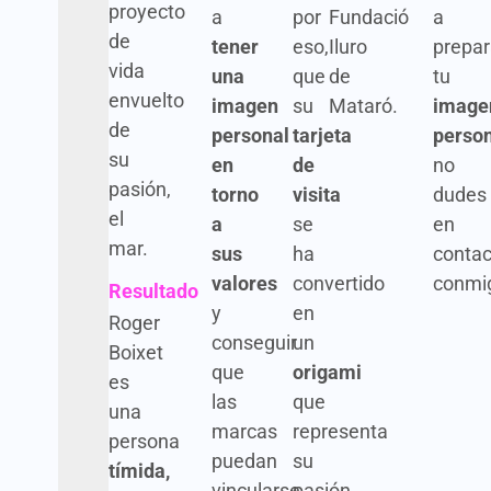
proyecto
a
por
Fundació
a
de
tener
eso,
Iluro
prepar
vida
una
que
de
tu
envuelto
imagen
su
Mataró.
image
de
personal
tarjeta
person
su
en
de
no
pasión,
torno
visita
dudes
el
a
se
en
mar.
sus
ha
contac
valores
convertido
conmi
Resultado
y
en
Roger
conseguir
un
Boixet
que
origami
es
las
que
una
marcas
representa
persona
puedan
su
tímida,
vincularse
pasión