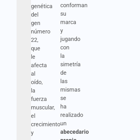
conforman
genética
su
del
marca
gen
y
número
jugando
22,
con
que
la
le
simetría
afecta
de
al
las
oído,
mismas
la
se
fuerza
ha
muscular,
realizado
el
un
crecimiento
abecedario
y