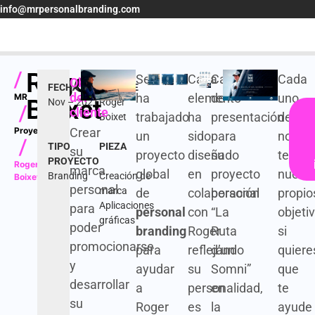
info@mrpersonalbranding.com
Roger
|
Se
Cada
Cartel
Cada
Objetivo
FECHA
CLIENTE
del
ha
elemento
de
uno
MR
Boixet
Nov – 2021
Roger
cliente
|
trabajado
ha
presentación
de
Boixet
Proyectos
Crear
un
sido
para
nosotr
|
TIPO
PIEZA
su
proyecto
diseñado
su
tenem
PROYECTO
Roger
marca
global
en
proyecto
nuestr
Branding
Creación de
Boixet
personal
marca
de
colaboración
personal
propio
Aplicaciones
para
personal
con
“La
objetiv
gráficas
poder
branding
Roger
Ruta
si
promocionarse
para
reflejando
d’un
quiere
y
ayudar
su
Somni”
que
desarrollar
a
personalidad,
en
te
su
Roger
es
la
ayude