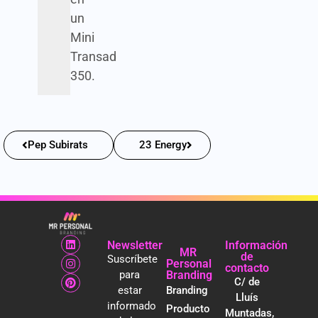
un
Mini
Transad
350.
Pep Subirats
23 Energy
Newsletter
Información
MR
de
Suscríbete
Personal
contacto
para
Branding
C/ de
estar
Branding
Lluís
informado
Producto
Muntadas,