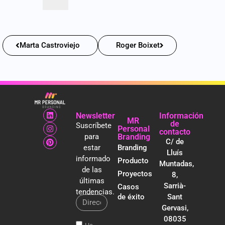
Marta Castroviejo
Roger Boixet
Newsletter
Información
MR
de
Suscríbete
Personal
contacto
para
Branding
C/ de
estar
Branding
Lluís
informado
Producto
Muntadas,
de las
Proyectos
8,
últimas
Sarrià-
Casos
tendencias.
de éxito
Sant
Gervasi,
08035