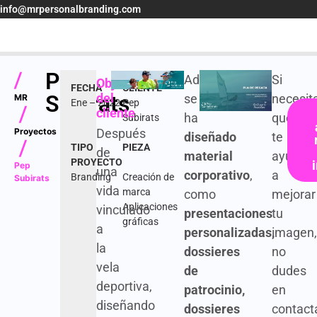
info@mrpersonalbranding.com
Pep
|
Además,
Si
Objetivo
FECHA
CLIENTE
Subirats
del
se
necesit
MR
Ene – 2022
Pep
cliente
|
ha
que
Subirats
Proyectos
Después
diseñado
te
|
TIPO
PIEZA
de
material
ayude
PROYECTO
Pep
una
corporativo
,
a
Branding
Creación de
Subirats
vida
marca
como
mejorar
Aplicaciones
vinculado
presentaciones
tu
gráficas
a
personalizadas,
imagen
la
dossieres
no
vela
de
dudes
deportiva,
patrocinio,
en
diseñando
dossieres
contact