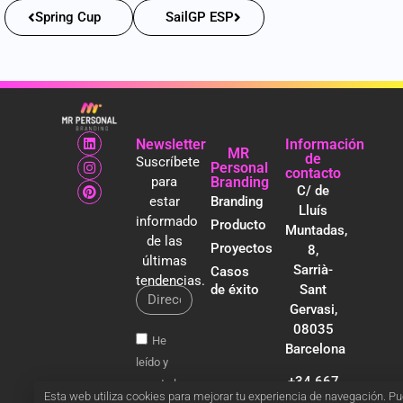
Spring Cup
SailGP ESP
Newsletter
Información
MR
de
Suscríbete
Personal
contacto
para
Branding
C/ de
estar
Branding
Lluís
informado
Producto
Muntadas,
de las
Proyectos
8,
últimas
Sarrià-
Casos
tendencias.
de éxito
Sant
Gervasi,
08035
He
Barcelona
leído y
+34 667
acepto la
Esta web utiliza cookies para mejorar tu experiencia de navegación. P
513 065