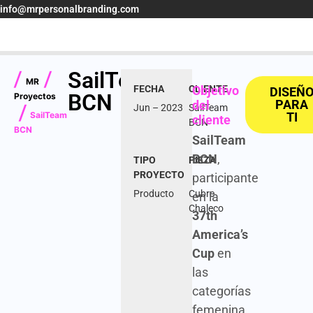
info@mrpersonalbranding.com
SailTeam
|
|
MR
FECHA
CLIENTE
Objetivo
DISEÑ
BCN
Proyectos
PARA
del
Jun – 2023
SailTeam
|
SailTeam
TI
cliente
BCN
BCN
SailTeam
BCN
,
TIPO
PIEZA
PROYECTO
participante
Producto
Cubre
en la
Chaleco
37th
America’s
Cup
en
las
categorías
femenina